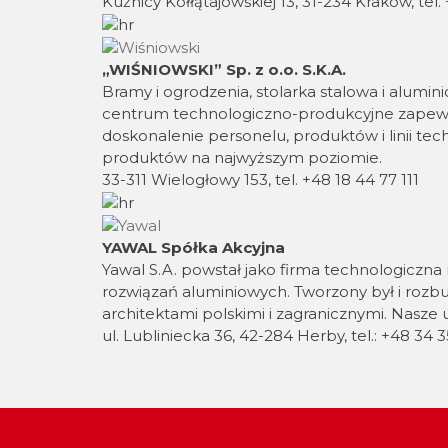
Kuźnicy Kołłątajowskiej 13, 31-234 Kraków, tel.
„WIŚNIOWSKI” Sp. z o.o. S.K.A.
Bramy i ogrodzenia, stolarka stalowa i alumi
centrum technologiczno-produkcyjne zapewnia
doskonalenie personelu, produktów i linii tec
produktów na najwyższym poziomie.
33-311 Wielogłowy 153, tel. +48 18 44 77 111
YAWAL Spółka Akcyjna
Yawal S.A. powstał jako firma technologiczna 
rozwiązań aluminiowych. Tworzony był i rozb
architektami polskimi i zagranicznymi. Nasze u
ul. Lubliniecka 36, 42-284 Herby, tel.: +48 34 