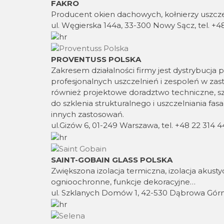
FAKRO
Producent okien dachowych, kołnierzy uszcz
ul. Węgierska 144a, 33-300 Nowy Sącz, tel. +4
PROVENTUSS POLSKA
Zakresem działalności firmy jest dystrybuc
profesjonalnych uszczelnień i zespoleń w za
również projektowe doradztwo techniczne, szk
do szklenia strukturalnego i uszczelniania fas
innych zastosowań.
ul.Gizów 6, 01-249 Warszawa, tel. +48 22 314 4
SAINT-GOBAIN GLASS POLSKA
Zwiększona izolacja termiczna, izolacja akus
ognioochronne, funkcje dekoracyjne…
ul. Szklanych Domów 1, 42-530 Dąbrowa Górni