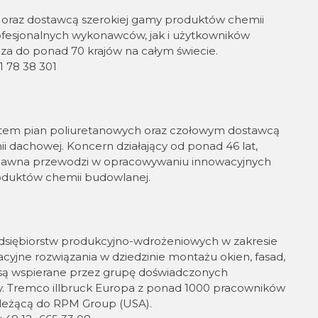
oraz dostawcą szerokiej gamy produktów chemii
fesjonalnych wykonawców, jak i użytkowników
cza do ponad 70 krajów na całym świecie.
1 78 38 301
ntem pian poliuretanowych oraz czołowym dostawcą
i dachowej. Koncern działający od ponad 46 lat,
 dawna przewodzi w opracowywaniu innowacyjnych
oduktów chemii budowlanej.
edsiębiorstw produkcyjno-wdrożeniowych w zakresie
cyjne rozwiązania w dziedzinie montażu okien, fasad,
ą wspierane przez grupę doświadczonych
y. Tremco illbruck Europa z ponad 1000 pracowników
należącą do RPM Group (USA).