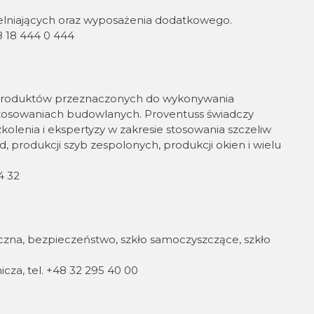
elniających oraz wyposażenia dodatkowego.
8 18 444 0 444
ja produktów przeznaczonych do wykonywania
stosowaniach budowlanych. Proventuss świadczy
olenia i ekspertyzy w zakresie stosowania szczeliw
ad, produkcji szyb zespolonych, produkcji okien i wielu
4 32
tyczna, bezpieczeństwo, szkło samoczyszczące, szkło
cza, tel. +48 32 295 40 00