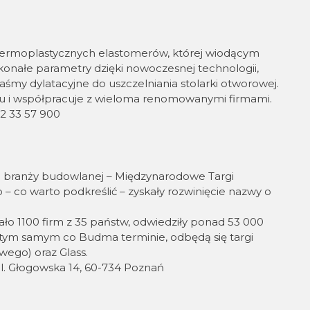
 z termoplastycznych elastomerów, której wiodącym
skonałe parametry dzięki nowoczesnej technologii,
taśmy dylatacyjne do uszczelniania stolarki otworowej.
u i współpracuje z wieloma renomowanymi firmami.
32 33 57 900
la branży budowlanej – Międzynarodowe Targi
 co warto podkreślić – zyskały rozwinięcie nazwy o
ło 1100 firm z 35 państw, odwiedziły ponad 53 000
w tym samym co Budma terminie, odbędą się targi
ego) oraz Glass.
ul. Głogowska 14, 60-734 Poznań