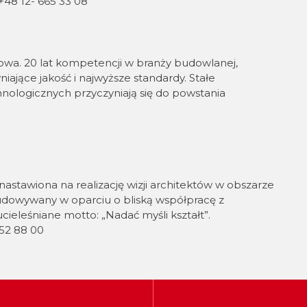
 +48 12- 665 33 08
niowa. 20 lat kompetencji w branży budowlanej,
jące jakość i najwyższe standardy. Stałe
hnologicznych przyczyniają się do powstania
nastawiona na realizację wizji architektów w obszarze
udowywany w oparciu o bliską współpracę z
cieleśniane motto: „Nadać myśli kształt”.
352 88 00