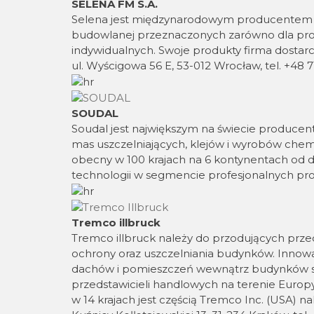
SELENA FM S.A.
Selena jest międzynarodowym producentem 
budowlanej przeznaczonych zarówno dla pro
indywidualnych. Swoje produkty firma dostar
ul. Wyścigowa 56 E, 53-012 Wrocław, tel. +48 7
SOUDAL
Soudal jest największym na świecie produce
mas uszczelniających, klejów i wyrobów chemi
obecny w 100 krajach na 6 kontynentach od
technologii w segmencie profesjonalnych pr
Tremco illbruck
Tremco illbruck należy do przodujących prz
ochrony oraz uszczelniania budynków. Innowa
dachów i pomieszczeń wewnątrz budynków s
przedstawicieli handlowych na terenie Europ
w 14 krajach jest częścią Tremco Inc. (USA) 