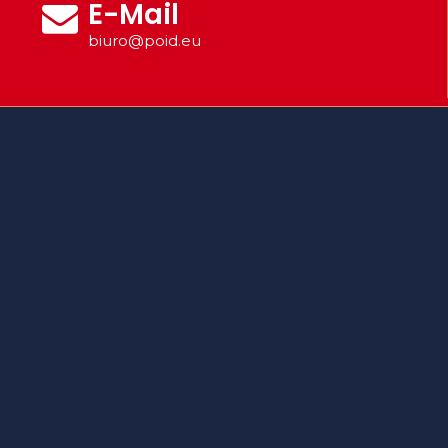
E-Mail
biuro@poid.eu