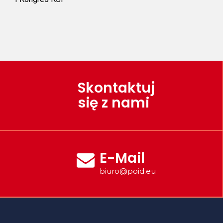
Skontaktuj
się z nami
E-Mail
biuro@poid.eu