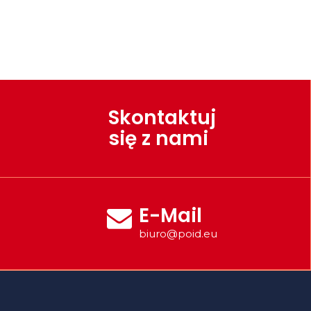
Skontaktuj
się z nami
E-Mail
biuro@poid.eu