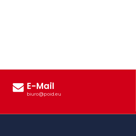
E-Mail
biuro@poid.eu