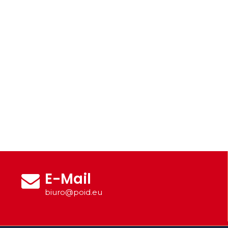
E-Mail
biuro@poid.eu