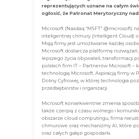
reprezentujących uznane na całym świe
ogłosić, że Patronat Merytoryczny nad
Microsoft (Nasdaq “MSFT” @microsoft) n
inteligentnej chmury (Intelligent Cloud) o
Misją firmy jest umożliwianie każdej osobie
Microsoft dostarcza platformę rozwiązań
lepszego życia obywateli, transformacji po
polskich firm IT – Partnerów Microsoft – 
technologię Microsoft. Aspiracją firmy w P
Doliny Cyfrowej, w której technologia po
przedsiębiorstw i organizacji.
Microsoft konsekwentnie zmienia sposób, w 
także czerpią z czasu wolnego i komuniku
obszarze cloud computingu, firma nieusta
chmurowe oraz mechanizmy AI, które poma
oraz całych gałęzi gospodarki.