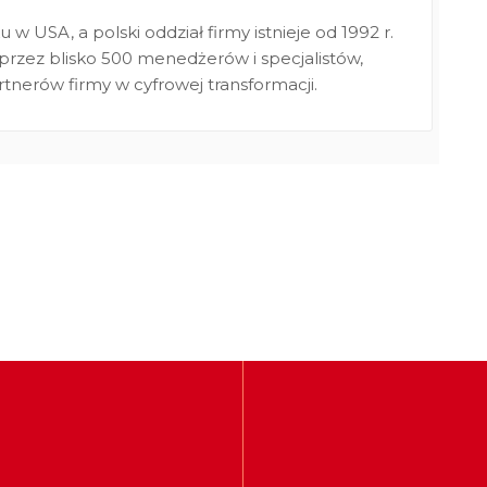
w USA, a polski oddział firmy istnieje od 1992 r.
przez blisko 500 menedżerów i specjalistów,
artnerów firmy w cyfrowej transformacji.