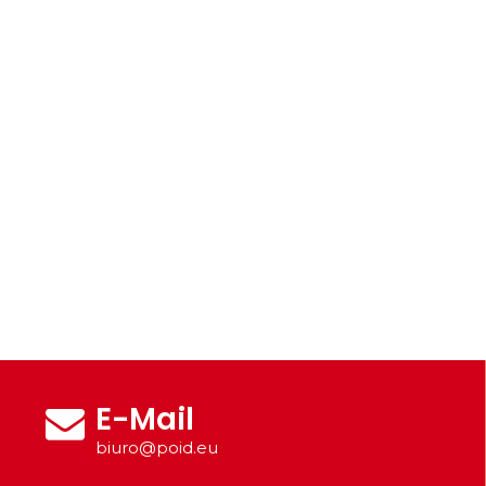
E-Mail
biuro@poid.eu