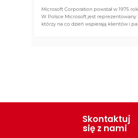
Microsoft Corporation powstał w 1975 roku 
W Polsce Microsoft jest reprezentowany 
którzy na co dzień wspierają klientów i p
Skontaktuj
się z nami