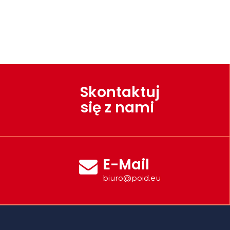
Skontaktuj
się z nami
E-Mail
biuro@poid.eu