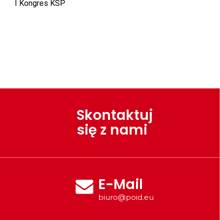
I Kongres KSP
Skontaktuj
się z nami
E-Mail
biuro@poid.eu