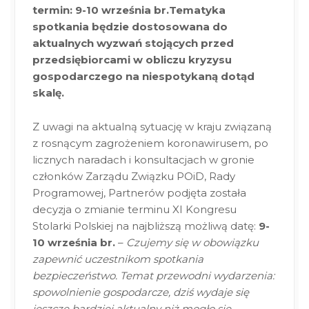
termin: 9-10 września br.
Tematyka
spotkania będzie dostosowana do
aktualnych wyzwań stojących przed
przedsiębiorcami w obliczu kryzysu
gospodarczego na niespotykaną dotąd
skalę.
Z uwagi na aktualną sytuację w kraju związaną
z rosnącym zagrożeniem koronawirusem, po
licznych naradach i konsultacjach w gronie
członków Zarządu Związku POiD, Rady
Programowej, Partnerów podjęta została
decyzja o zmianie terminu XI Kongresu
Stolarki Polskiej na najbliższą możliwą datę:
9-
10 września br.
–
Czujemy się w obowiązku
zapewnić uczestnikom spotkania
bezpieczeństwo. Temat przewodni wydarzenia:
spowolnienie gospodarcze, dziś wydaje się
jeszcze bardziej aktualny niż mogło się