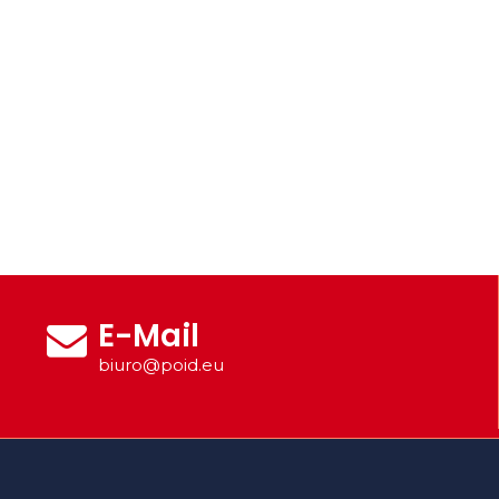
E-Mail
biuro@poid.eu