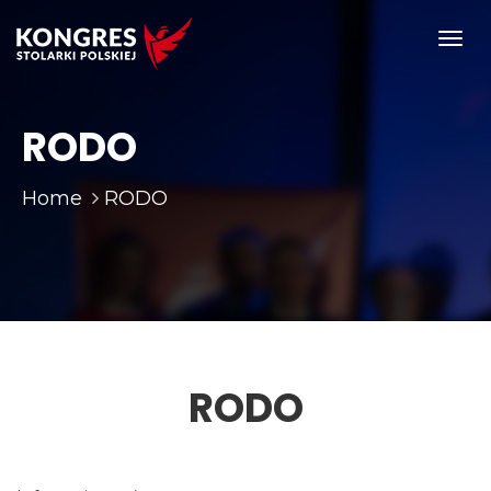
Toggl
navig
RODO
Home
RODO
RODO