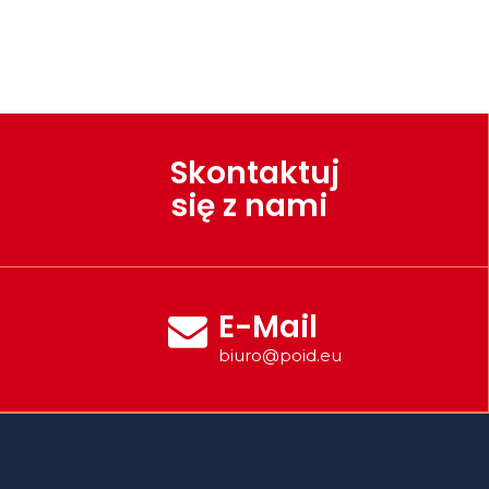
Skontaktuj
się z nami
E-Mail
biuro@poid.eu