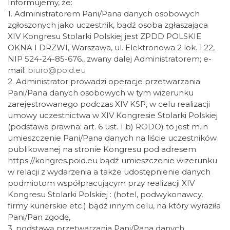
Informujemy, że:
1. Administratorem Pani/Pana danych osobowych
zgłoszonych jako uczestnik, bądź osoba zgłaszająca
XIV Kongresu Stolarki Polskiej jest ZPDD POLSKIE
OKNA I DRZWI, Warszawa, ul. Elektronowa 2 lok. 1.22,
NIP 524-24-85-676., zwany dalej Administratorem; e-
mail:
biuro@poid.eu
2. Administrator prowadzi operacje przetwarzania
Pani/Pana danych osobowych w tym wizerunku
zarejestrowanego podczas XIV KSP, w celu realizacji
umowy uczestnictwa w XIV Kongresie Stolarki Polskiej
(podstawa prawna: art. 6 ust. 1 b) RODO) to jest m.in
umieszczenie Pani/Pana danych na liście uczestników
publikowanej na stronie Kongresu pod adresem
https://kongres.poid.eu bądź umieszczenie wizerunku
w relacji z wydarzenia a także udostępnienie danych
podmiotom współpracującym przy realizacji XIV
Kongresu Stolarki Polskiej : (hotel, podwykonawcy,
firmy kurierskie etc.) bądź innym celu, na który wyraziła
Pani/Pan zgodę,
3. podstawą przetwarzania Pani/Pana danych