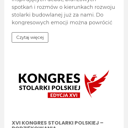
spotkań i rozmów o kierunkach rozwoju
stolarki budowlanej już za nami. Do
kongresowych emocji można powrócić
dzięki fotogalerii zdjęć dostępnej na
Czytaj więcej
stronie internetowej wydarzenia.
Zapraszamy do obejrzenia galerii zdjęć
z XVI Kongresu Stolarki Polskiej, w
której uchwycone zostały najważniejsze
momenty spotkania – debaty
eksperckie, jubileuszowa Gala 30-lecia
[…]
XVI KONGRES STOLARKI POLSKIEJ –