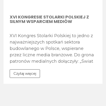
XVI KONGRESIE STOLARKI POLSKIEJ Z
SILNYM WSPARCIEM MEDIÓW
XVI Kongres Stolarki Polskiej to jedno z
najważniejszych spotkań sektora
budowlanego w Polsce, wspierane
przez liczne media branżowe. Do grona
patronów medialnych dołączyły: „Świat
Aluminium”, „Świat Szkła”,
Czytaj więcej
Termomodernizacja.pl. „Monter Stolarki”
To branżowy magazyn drukowany oraz
serwis internetowy, należący do
Związku Polskie Okna i Drzwi (POiD),
skierowany do specjalistów pracujących