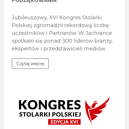
PODZIĘKOWANIA
Jubileuszowy, XVI Kongres Stolarki
Polskiej zgromadził rekordową liczbę
uczestników i Partnerów. W Jachrance
spotkało się ponad 300 liderów branży,
ekspertów i przedstawicieli mediów.
Tegoroczna edycja, realizowana pod
Czytaj więcej
hasłem „Fundamenty przyszłości –
doświadczenie, relacje, innowacje”,
stanowiła zarówno platformę
merytorycznej debaty, jak i wyjątkową
okazję do świętowania 30-lecia Związku
POiD. Pragniemy serdecznie
podziękować wszystkim, którzy
przyczynili się do sukcesu wydarzenia.
[…]