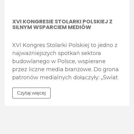
XVI KONGRESIE STOLARKI POLSKIEJ Z
SILNYM WSPARCIEM MEDIÓW
XVI Kongres Stolarki Polskiej to jedno z
najważniejszych spotkań sektora
budowlanego w Polsce, wspierane
przez liczne media branżowe. Do grona
patronów medialnych dołączyły: „Świat
Aluminium”, „Świat Szkła”,
Czytaj więcej
Termomodernizacja.pl. „Monter Stolarki”
To branżowy magazyn drukowany oraz
serwis internetowy, należący do
Związku Polskie Okna i Drzwi (POiD),
skierowany do specjalistów pracujących