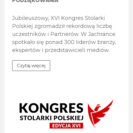
PODZIĘKOWANIA
Jubileuszowy, XVI Kongres Stolarki
Polskiej zgromadził rekordową liczbę
uczestników i Partnerów. W Jachrance
spotkało się ponad 300 liderów branży,
ekspertów i przedstawicieli mediów.
Tegoroczna edycja, realizowana pod
Czytaj więcej
hasłem „Fundamenty przyszłości –
doświadczenie, relacje, innowacje”,
stanowiła zarówno platformę
merytorycznej debaty, jak i wyjątkową
okazję do świętowania 30-lecia Związku
POiD. Pragniemy serdecznie
podziękować wszystkim, którzy
przyczynili się do sukcesu wydarzenia.
[…]