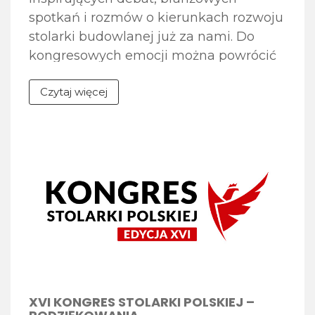
spotkań i rozmów o kierunkach rozwoju
stolarki budowlanej już za nami. Do
kongresowych emocji można powrócić
dzięki fotogalerii zdjęć dostępnej na
Czytaj więcej
stronie internetowej wydarzenia.
Zapraszamy do obejrzenia galerii zdjęć
z XVI Kongresu Stolarki Polskiej, w
której uchwycone zostały najważniejsze
momenty spotkania – debaty
eksperckie, jubileuszowa Gala 30-lecia
[…]
XVI KONGRES STOLARKI POLSKIEJ –