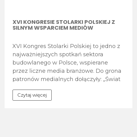
XVI KONGRESIE STOLARKI POLSKIEJ Z
SILNYM WSPARCIEM MEDIÓW
XVI Kongres Stolarki Polskiej to jedno z
najważniejszych spotkań sektora
budowlanego w Polsce, wspierane
przez liczne media branżowe. Do grona
patronów medialnych dołączyły: „Świat
Aluminium”, „Świat Szkła”,
Czytaj więcej
Termomodernizacja.pl. „Monter Stolarki”
To branżowy magazyn drukowany oraz
serwis internetowy, należący do
Związku Polskie Okna i Drzwi (POiD),
skierowany do specjalistów pracujących