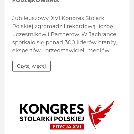
PODZIĘKOWANIA
Jubileuszowy, XVI Kongres Stolarki
Polskiej zgromadził rekordową liczbę
uczestników i Partnerów. W Jachrance
spotkało się ponad 300 liderów branży,
ekspertów i przedstawicieli mediów.
Tegoroczna edycja, realizowana pod
Czytaj więcej
hasłem „Fundamenty przyszłości –
doświadczenie, relacje, innowacje”,
stanowiła zarówno platformę
merytorycznej debaty, jak i wyjątkową
okazję do świętowania 30-lecia Związku
POiD. Pragniemy serdecznie
podziękować wszystkim, którzy
przyczynili się do sukcesu wydarzenia.
[…]