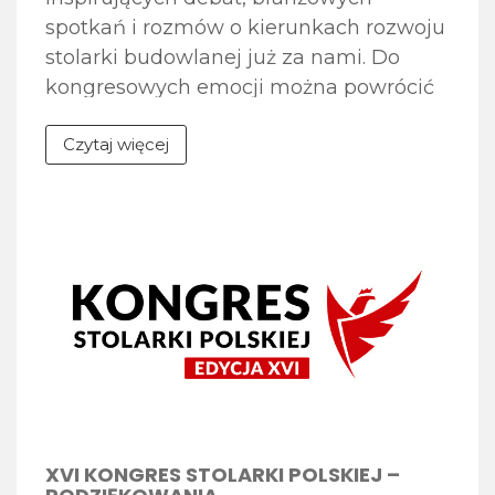
spotkań i rozmów o kierunkach rozwoju
stolarki budowlanej już za nami. Do
kongresowych emocji można powrócić
dzięki fotogalerii zdjęć dostępnej na
Czytaj więcej
stronie internetowej wydarzenia.
Zapraszamy do obejrzenia galerii zdjęć
z XVI Kongresu Stolarki Polskiej, w
której uchwycone zostały najważniejsze
momenty spotkania – debaty
eksperckie, jubileuszowa Gala 30-lecia
[…]
XVI KONGRES STOLARKI POLSKIEJ –