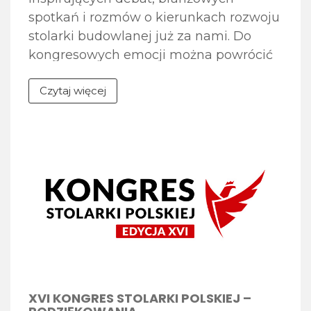
spotkań i rozmów o kierunkach rozwoju
stolarki budowlanej już za nami. Do
kongresowych emocji można powrócić
dzięki fotogalerii zdjęć dostępnej na
Czytaj więcej
stronie internetowej wydarzenia.
Zapraszamy do obejrzenia galerii zdjęć
z XVI Kongresu Stolarki Polskiej, w
której uchwycone zostały najważniejsze
momenty spotkania – debaty
eksperckie, jubileuszowa Gala 30-lecia
[…]
XVI KONGRES STOLARKI POLSKIEJ –