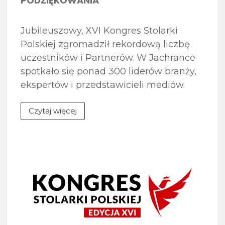
PODZIĘKOWANIA
Jubileuszowy, XVI Kongres Stolarki
Polskiej zgromadził rekordową liczbę
uczestników i Partnerów. W Jachrance
spotkało się ponad 300 liderów branży,
ekspertów i przedstawicieli mediów.
Tegoroczna edycja, realizowana pod
Czytaj więcej
hasłem „Fundamenty przyszłości –
doświadczenie, relacje, innowacje”,
stanowiła zarówno platformę
merytorycznej debaty, jak i wyjątkową
okazję do świętowania 30-lecia Związku
POiD. Pragniemy serdecznie
podziękować wszystkim, którzy
przyczynili się do sukcesu wydarzenia.
[…]