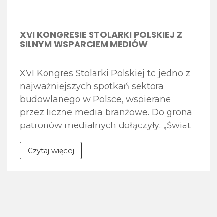
XVI KONGRESIE STOLARKI POLSKIEJ Z
SILNYM WSPARCIEM MEDIÓW
XVI Kongres Stolarki Polskiej to jedno z
najważniejszych spotkań sektora
budowlanego w Polsce, wspierane
przez liczne media branżowe. Do grona
patronów medialnych dołączyły: „Świat
Aluminium”, „Świat Szkła”,
Czytaj więcej
Termomodernizacja.pl. „Monter Stolarki”
To branżowy magazyn drukowany oraz
serwis internetowy, należący do
Związku Polskie Okna i Drzwi (POiD),
skierowany do specjalistów pracujących